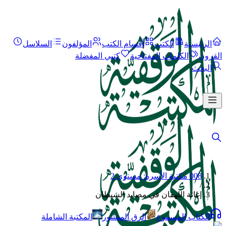
الرئيسية
الكتب
أقسام الكتب
المؤلفون
السلاسل
القرون
الكلمات المفتاحية
كتبي المفضلة
البحث
008 مكتبة الأسرة: مستوى 2
/
إغاثة اللهفان في مصايد الشيطان
الكتاب المسموع
الرق المنشور
المكتبة الشاملة