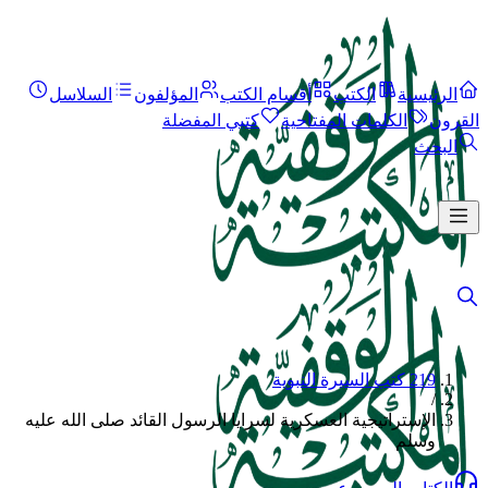
الرئيسية
الكتب
أقسام الكتب
المؤلفون
السلاسل
القرون
الكلمات المفتاحية
كتبي المفضلة
البحث
219 كتب السيرة النبوية
/
الإستراتيجية العسكرية لسرايا الرسول القائد صلى الله عليه
وسلم