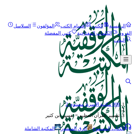
الرئيسية
الكتب
أقسام الكتب
المؤلفون
السلاسل
القرون
الكلمات المفتاحية
كتبي المفضلة
البحث
008 مكتبة الأسرة: مستوى 2
/
تفسير القرآن العظيم = تفسير ابن كثير
الكتاب المسموع
الرق المنشور
المكتبة الشاملة