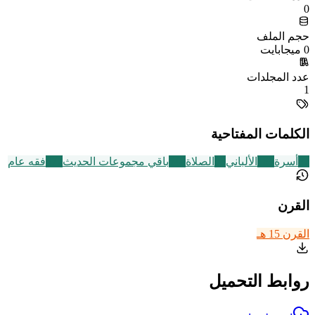
0
حجم الملف
0 ميجابايت
عدد المجلدات
1
الكلمات المفتاحية
87
أسرة
189
الألباني
93
الصلاة
542
باقي مجموعات الحديث
677
فقه عام
القرن
القرن 15 هـ
روابط التحميل