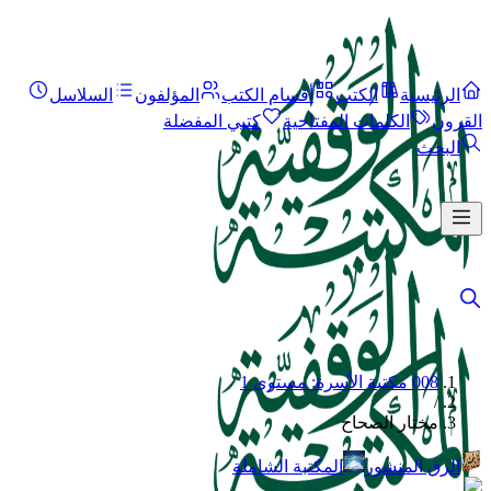
الرئيسية
الكتب
أقسام الكتب
المؤلفون
السلاسل
القرون
الكلمات المفتاحية
كتبي المفضلة
البحث
008 مكتبة الأسرة: مستوى 1
/
مختار الصحاح
الرق المنشور
المكتبة الشاملة