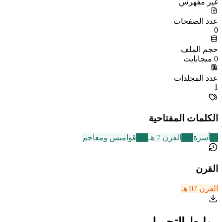
غير مفهرس
عدد الصفحات
0
حجم الملف
0 ميجابايت
عدد المجلدات
1
الكلمات المفتاحية
87
أسرة
324
القرن 7 هـ
236
قواميس ومعاجم
القرن
القرن 07 هـ
روابط التحميل