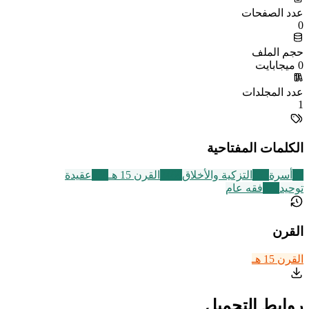
عدد الصفحات
0
حجم الملف
0 ميجابايت
عدد المجلدات
1
الكلمات المفتاحية
87
أسرة
457
التزكية والأخلاق
2469
القرن 15 هـ
639
عقيدة
توحيد
677
فقه عام
القرن
القرن 15 هـ
روابط التحميل