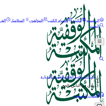
الرئيسية
الكتب
أقسام الكتب
المؤلفون
السلاسل
القر
البحث
216.24 مكتبة الحج والعمرة والزيارة
/
وأذن في الناس بالحج
الكتاب المسموع