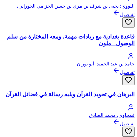
النووي؛ يحيى بن شرف بن مري بن حسن الحزامي الحوراني،
النووي، الشافعي، أبو زكريا، محيي الدين
تفاصيل
قاعدة بغدادية مع زيادات مهمة، ومعه المختارة من سلم
الوصول - ملون
حامد بن عبد الحميد، أبو نوران
تفاصيل
البرهان في تجويد القرآن ويليه رسالة في فضائل القرآن
قمحاوي، محمد الصادق
تفاصيل