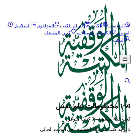
الرئيسية
الكتب
أقسام الكتب
المؤلفون
السلاسل
القرون
الكلمات المفتاحية
كتبي المفضلة
البحث
150 مخطوطات علم نفس
كتب هذا القسم — 0 كتاب متوفر
لا توجد كتب في ذلك التصنيف في الوقت الحالي