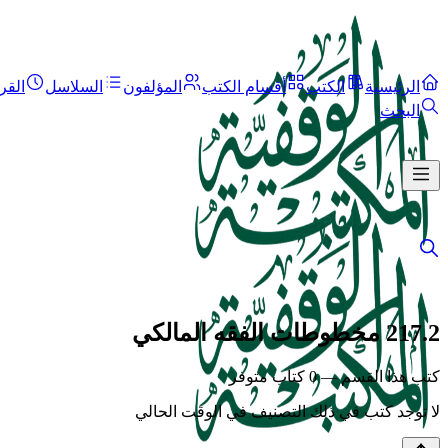
الرئيسية
الكتب
أقسام الكتب
المؤلفون
السلاسل
القر
البحث
217.2 مخطوطات الفقه المالكي
كتب هذا القسم — 0 كتاب متوفر
لا توجد كتب في ذلك التصنيف في الوقت الحالي