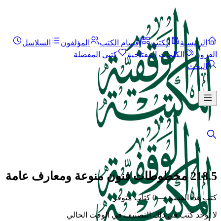
الرئيسية
الكتب
أقسام الكتب
المؤلفون
السلاسل
القرون
الكلمات المفتاحية
كتبي المفضلة
البحث
218.5 مخطوطات فنون منوعة ومعارف عامة
كتب هذا القسم — 0 كتاب متوفر
لا توجد كتب في ذلك التصنيف في الوقت الحالي