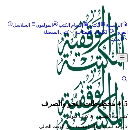
الرئيسية
الكتب
أقسام الكتب
المؤلفون
السلاسل
القرون
الكلمات المفتاحية
كتبي المفضلة
البحث
415 مخطوطات النحو والصرف
كتب هذا القسم — 0 كتاب متوفر
لا توجد كتب في ذلك التصنيف في الوقت الحالي