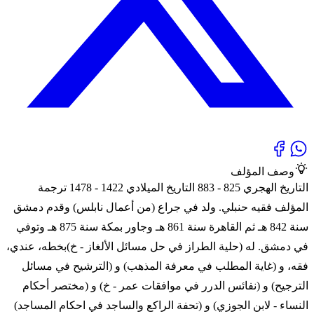
وصف المؤلف
التاريخ الهجري 825 - 883 التاريخ الميلادي 1422 - 1478 ترجمة
المؤلف فقيه حنبلي. ولد في جراع (من أعمال نابلس) وقدم دمشق
سنة 842 هـ ثم القاهرة سنة 861 هـ وجاور بمكة سنة 875 هـ وتوفي
في دمشق. له (حلية الطراز في حل مسائل الألغاز - خ)بخطه، عندي،
فقه، و (غاية المطلب في معرفة المذهب) و (الترشيح في مسائل
الترجيح) و (نفائس الدرر في موافقات عمر - خ) و (مختصر أحكام
النساء - لابن الجوزي) و (تحفة الراكع والساجد في احكام المساجد)