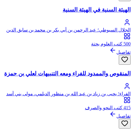
الهيئة السنية في الهيئة السنية
الجلال السيوطي؛ عبد الرحمن بن أبي بكر بن محمد بن سابق الدين
الخضيري السيوطي، جلال الدين
500 كتب العلوم بحتة
تفاصيل
المنقوص والممدود للفراء ومعه التنبيهات لعلي بن حمزة
الفراء؛ يحيى بن زياد بن عبد الله بن منظور الديلمي، مولى بني أسد
(أو بني منقر) أبو زكرياء، المعروف بالفراء
415 كتب النحو والصرف
تفاصيل