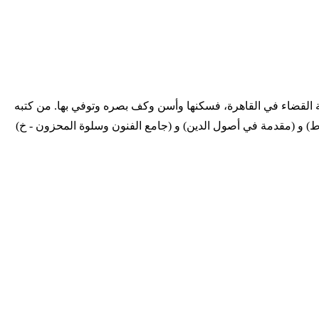
ى حلب ودمشق، وولي نيابة القضاء في القاهرة، فسكنها وأسن وكف بصره وتوفي بها. من كتبه
لفقه، و (صفة المفتي والمستفتي - ط) و (مقدمة في أصول الدين) و (جامع الفنون وسلوة المحزون - خ)