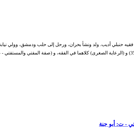
 695 التاريخ الميلادي 1206 - 1295 ترجمة المؤلف فقيه حنبلي أديب. ولد ونشأ بحران، ورحل إل
(الرعاية الكبرى - خ) منه نسخة كتبت سنة 706 هـ في شستر بيتي (3541) و (الرعاية الصغرى) كلاهما في ا
 - ت: أبو جنة