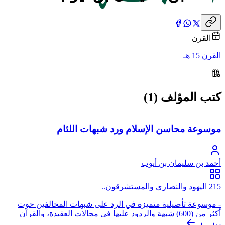
القرن
القرن 15 هـ
كتب المؤلف (1)
موسوعة محاسن الإسلام ورد شبهات اللئام
أحمد بن سليمان بن أيوب
215 اليهود والنصارى والمستشرقون..
- موسوعة تأصيلية متميزة في الرد على شبهات المخالفين حوت
أكثر من (600) شبهة والردود عليها في مجالات العقيدة، والقرآن
وعلومه، والسنة وعلومها، والأنبياء، والنبي وزوجاته، والصحابة،