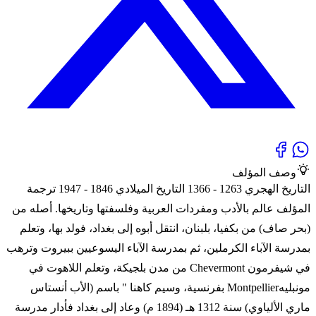
وصف المؤلف
التاريخ الهجري 1263 - 1366 التاريخ الميلادي 1846 - 1947 ترجمة
المؤلف عالم بالأدب ومفردات العربية وفلسفتها وتاريخها. أصله من
(بحر صاف) من بكفيا، بلبنان، انتقل أبوه إلى بغداد، فولد بها، وتعلم
بمدرسة الآباء الكرملين، ثم بمدرسة الآباء اليسوعيين ببيروت وترهب
في شيفرمون Chevermont من مدن بلجيكة، وتعلم اللاهوت في
مونبليهMontpellier بفرنسية، وسيم كاهنا " باسم (الأب أنستاس
ماري الألياوي) سنة 1312 هـ (1894 م) وعاد إلى بغداد فأدار مدرسة