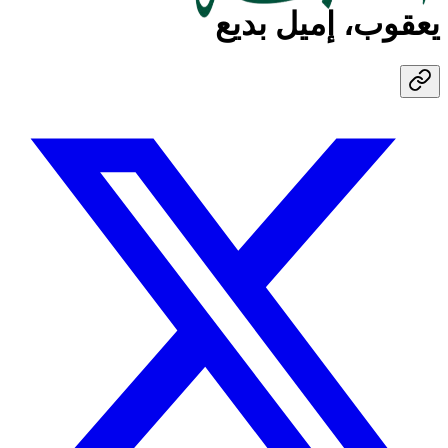
يعقوب، إميل بديع