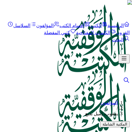
الرئيسية
الكتب
أقسام الكتب
المؤلفون
السلاسل
القرون
الكلمات المفتاحية
كتبي المفضلة
البحث
المؤلفون
/
يعقوب، إميل بديع
المكتبة الشاملة