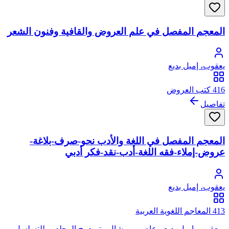
المعجم المفصل في علم العروض والقافية وفنون الشعر
يعقوب، إميل بديع
416 كتب العروض
تفاصيل
المعجم المفصل في اللغة والأدب نحو-صرف-بلاغة-
عروض-إملاء-فقه اللغة-أدب-نقد-فكر أدبي
يعقوب، إميل بديع
413 المعاجم اللغوية العربية
- يعقوب، إميل بديع - عاصي، ميشال - تم دمج المجلدين للتسلسل.