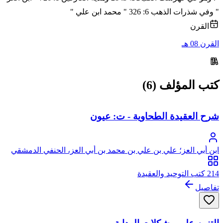
" وفي شذرات الذهب 6: 326 " محمد ابن علي "
القرن
القرن 08 هـ
كتب المؤلف (6)
شرح العقيدة الطحاوية - ت: عيون
ابن أبي العز؛ علي بن علي بن محمد بن أبي العز، الحنفي الدمشقي
214 كتب التوحيد والعقيدة
تفاصيل