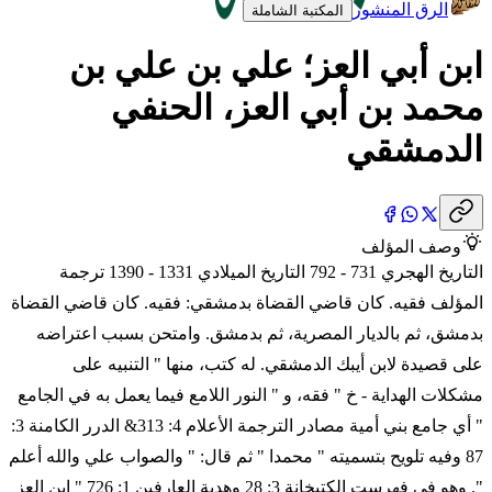
الرق المنشور
المكتبة الشاملة
ابن أبي العز؛ علي بن علي بن
محمد بن أبي العز، الحنفي
الدمشقي
وصف المؤلف
التاريخ الهجري 731 - 792 التاريخ الميلادي 1331 - 1390 ترجمة
المؤلف فقيه. كان قاضي القضاة بدمشقي: فقيه. كان قاضي القضاة
بدمشق، ثم بالديار المصرية، ثم بدمشق. وامتحن بسبب اعتراضه
على قصيدة لابن أيبك الدمشقي. له كتب، منها " التنبيه على
مشكلات الهداية - خ " فقه، و " النور اللامع فيما يعمل به في الجامع
" أي جامع بني أمية مصادر الترجمة الأعلام 4: 313& الدرر الكامنة 3:
87 وفيه تلويح بتسميته " محمدا " ثم قال: " والصواب علي والله أعلم
". وهو في فهرست الكتبخانة 3: 28 وهدية العارفين 1: 726 " ابن العز