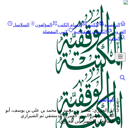
الرئيسية
الكتب
أقسام الكتب
المؤلفون
السلاسل
القرون
الكلمات المفتاحية
كتبي المفضلة
البحث
المؤلفون
/
ابن الجزري؛ محمد بن محمد بن محمد بن علي بن يوسف، أبو
الخير، شمس الدين، العمري الدمشقي ثم الشيرازي
الشافعي، الشهير بابن الجزري