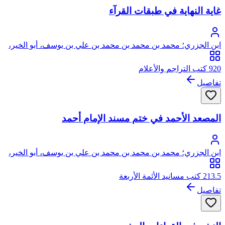
غاية النهاية في طبقات القرآء
ابن الجزري؛ محمد بن محمد بن محمد بن علي بن يوسف، أبو الخير،
شمس الدين، العمري الدمشقي ثم الشيرازي الشافعي، الشهير بابن
الجزري
920 كتب التراجم والأعلام
تفاصيل
المصعد الأحمد في ختم مسند الإمام أحمد
ابن الجزري؛ محمد بن محمد بن محمد بن علي بن يوسف، أبو الخير،
شمس الدين، العمري الدمشقي ثم الشيرازي الشافعي، الشهير بابن
الجزري
213.5 كتب مسانيد الأئمة الأربعة
تفاصيل