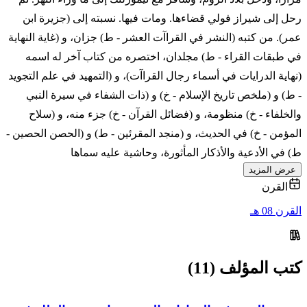
رحل إلى شيراز فولي قضاءها. ومات فيها. نسبته إلى (جزيرة ابن
عمر). من كتبه (النشر في القراآت العشر - ط) جزان، و (غاية النهاية
في طبقات القراء - ط) مجلدان، اختصره من كتاب آخر له اسمه
(نهاية الدرايات في أسماء رجال القراآت)، و (التمهيد في علم التجويد
- ط) و (ملخص تاريخ الإسلام - خ) و (ذات الشفاء في سيرة النبي
والخلفاء - خ) منظومة، و (فضائل القرآن - خ) جزء منه، و (سلاح
المؤمن - خ) في الحديث، و (منجد المقرئين - ط) و (الحصن الحصين -
ط) في الأدعية والأذكار المأثورة، وحاشية عليه سماها
عرض المزيد
القرن
القرن 08 هـ
كتب المؤلف (11)