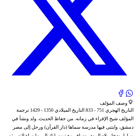
وصف المؤلف
التاريخ الهجري 751 - 833 التاريخ الميلادي 1350 - 1429 ترجمة
المؤلف شيخ الإقراء في زمانه. من حفاظ الحديث. ولد ونشأ في
دمشق، وابتنى فيها مدرسة سماها (دار القرآن) ورحل إلى مصر
مرارا، ودخل بلاد الروم، وسافر مع تيمورلنك إلى ما وراء النهر. ثم