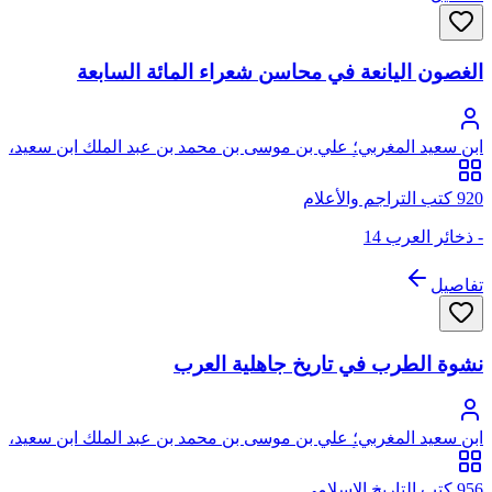
الغصون اليانعة في محاسن شعراء المائة السابعة
ابن سعيد المغربي؛ علي بن موسى بن محمد بن عبد الملك ابن سعيد،
العنسي المدلجي، أبو الحسن، نور الدين، من ذرية عمار بن ياسر
920 كتب التراجم والأعلام
- ذخائر العرب 14
تفاصيل
نشوة الطرب في تاريخ جاهلية العرب
ابن سعيد المغربي؛ علي بن موسى بن محمد بن عبد الملك ابن سعيد،
العنسي المدلجي، أبو الحسن، نور الدين، من ذرية عمار بن ياسر
956 كتب التاريخ الإسلامي