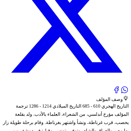
وصف المؤلف
التاريخ الهجري 610 - 685 التاريخ الميلادي 1214 - 1286 ترجمة
المؤلف مؤرخ أندلسي، من الشعراء، العلماء بالأدب. ولد بقلعة
يحصب، قرب غرناطة، ونشأ واشتهر بغرناطة. وقام برحلة طويلة زار
بها مصر والعراق والشام، وتوفي بتونس، وقيل: في دمشق. من