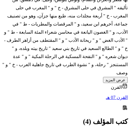
تأليفه " المشرق في حلى المشرق - خ " و " المغرب في حلى
المغرب - خ " أربعة مجلدات منه، طبع منها جزآن، وهو من تصنيف
جماعة، آخرهم ابن سعيد، و " المرقصات والمطربات - ط " في
الأدب، و " الغصون اليانعة في محاسن شعراء المئة السابعة - ط " و
" الأدب الغض " و " ريحانة الأدب " و " المقتطف من أزاهر الطرف -
خ " و " الطالع السعيد في تاريخ بني سعيد " تاريخ بيته وبلده، و "
ديوان شعره " و " النفحة المسكية في الرحلة المكية " و " عدة
المستنجز " رحلة، و " نشوة الطرب في تاريخ جاهلية العرب - خ " و "
وصف
عرض المزيد
القرن
القرن 07 هـ
كتب المؤلف (4)