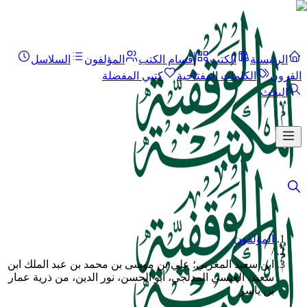
الرئيسية
الكتب
أقسام الكتب
المؤلفون
السلاسل
القرون
الكلمات المفتاحية
كتبي المفضلة
البحث
المؤلفون
/
ابن سعيد المغربي؛ علي بن موسى بن محمد بن عبد الملك ابن
سعيد، العنسي المدلجي، أبو الحسن، نور الدين، من ذرية عمار
بن ياسر