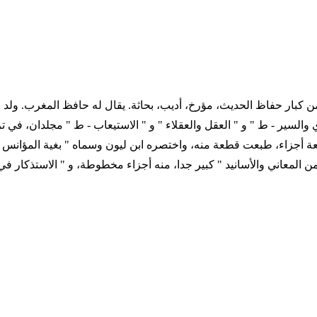
463 التاريخ الميلادي 978 - 1071 ترجمة المؤلف من كبار حفاظ الحديث، مؤرخ، أديب، بحاثة. 
السير - ط " و " العقل والعقلاء " و " الاستيعاب - ط " مجلدان، في تر
أجزاء، طبعت قطعة منه، واختصره ابن ليون وسماه " بغية المؤانس من به
 من المعاني والأسانيد " كبير جدا، منه أجزاء مخطوطة، و " الاستذكار ف