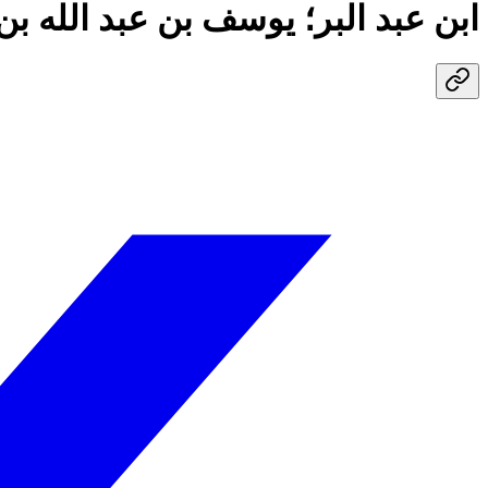
ابن عبد البر؛ يوسف بن عبد الله ب