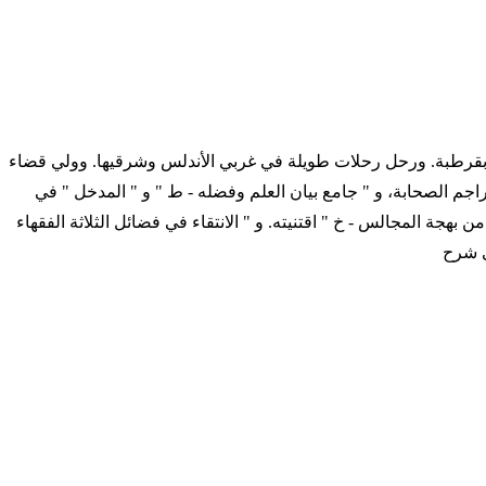
يقال له حافظ المغرب. ولد بقرطبة. ورحل رحلات طويلة في غربي الأندلس وشرقيها. وولي قضاء
اجم الصحابة، و " جامع بيان العلم وفضله - ط " و " المدخل " في
جة المجالس - خ " اقتنيته. و " الانتقاء في فضائل الثلاثة الفقهاء
ي شرح