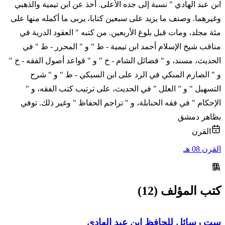
ابن عبد الهادي " نسبة إلى جده الأعلى. أخذ عن ابن تيمية والذهبي
وغيرهما. وصنف ما يزيد على سبعين كتابا، يربى ما أكمله منها على
مئة مجلد، ومات قبل بلوغ الأربعين. من كتبه " العقود الدرية في
مناقب شيخ الإسلام أحمد ابن تيمية - ط " و " المحرر - ط " في
الحديث، مسند، و " فضائل الشام - خ " و " قواعد أصول الفقه - خ "
و " الصارم المنكي في الرد على ابن السبكي - ط " و " شرح
التسهيل " و " العلل " في الحديث، على ترتيب كتب الفقه، و "
الإحكام " في فقه الحنابلة، و " تراجم الحفاظ " وغير ذلك. توفي
بظاهر دمشق
القرن
القرن 08 هـ
كتب المؤلف (12)
ست رسائل للحافظ ابن عبد الهادي