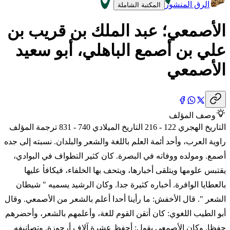
الرق المنشور
المكتبة الشاملة
الأصمعي؛ عبد الملك بن قريب بن
علي بن أصمع الباهلي، أبو سعيد
الأصمعي
وصف المؤلف
التاريخ الهجري 122 - 216 التاريخ الميلادي 740 - 831 ترجمة المؤلف
راوية العرب، وأحد أئمة العلم باللغة والشعر والبلدان. نسبته إلى جده
أصمع. ومولده ووفاته في البصرة. كان كثير التطواف في البوادي،
يقتبس علومها ويتلقى أخبارها، ويتحف بها الخلفاء، فيكافأ عليها
بالعطايا الوافرة. أخباره كثيرة جدا. وكان الرشيد يسميه " شيطان
الشعر ". قال الأخفش: ما رأينا أحدا أعلم بالشعر من الأصمعي. وقال
أبو الطيب اللغوي: كان أتقن القوم للغة، وأعلمهم بالشعر، وأحضرهم
حفظا. وكان الأصمعي يقول: أحفظ عشرة آلاف أرجوزة. وتصانيفه