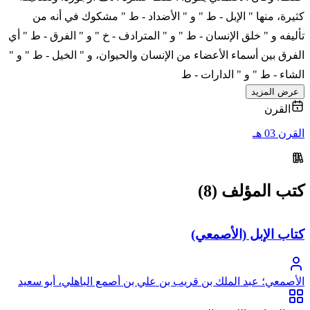
كثيرة، منها " الإبل - ط " و " الأضداد - ط " مشكوك في أنه من
تأليفه و " خلق الإنسان - ط " و " المترادف - خ " و " الفرق - ط " أي
الفرق بين أسماء الأعضاء من الإنسان والحيوان، و " الخيل - ط " و "
الشاء - ط " و " الدارات - ط
عرض المزيد
القرن
القرن 03 هـ
كتب المؤلف (8)
كتاب الإبل (الأصمعي)
الأصمعي؛ عبد الملك بن قريب بن علي بن أصمع الباهلي، أبو سعيد
الأصمعي