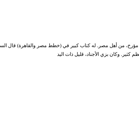
- 811 التاريخ الميلادي 1360 - 1408 ترجمة المؤلف مؤرخ، من أهل مصر. له كتاب كبير في (خط
م كثير. وكان بزي الأجناد، قليل ذات اليد