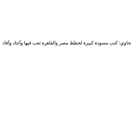
ط مصر والقاهرة) قال السخاوي: كتب مسودة كبيرة لخطط مصر والقاهرة تعب فيها وأجاد وأفاد