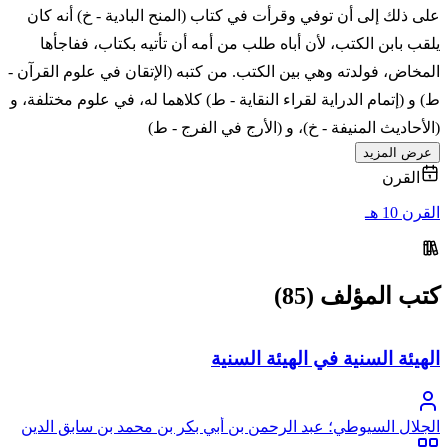
على ذلك إلى أن توفي وقرأت في كتاب (المنح البادية - خ) أنه كان
يلقب بابن الكتب، لأن أباه طلب من أمه أن تأتيه بكتاب، ففاجأها
المخاض، فولدته وهي بين الكتب. من كتبه (الإتقان في علوم القرآن -
ط) و (إتمام الدراية لقراء النقاية - ط) كلاهما له، في علوم مختلفة، و
(الأحاديث المنيفة - خ)، و (الأرج في الفرج - ط)
عرض المزيد
القرن
القرن 10 هـ
كتب المؤلف (85)
الهيئة السنية في الهيئة السنية
الجلال السيوطي؛ عبد الرحمن بن أبي بكر بن محمد بن سابق الدين
الخضيري السيوطي، جلال الدين