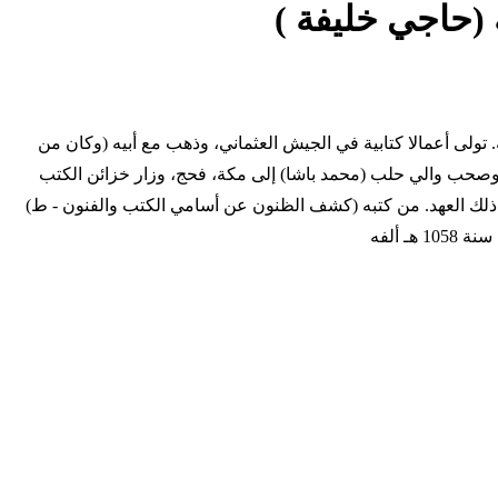
 (حاجي خليفة )
ووفاته في القسطنطينية. تولى أعمالا كتابية في الجيش العثماني، وذهب مع أبيه (وكان من
الجند) إلى بغداد (سنة 1033 هـ فمات أبوه بالموصل (سنة 1035) فرحل إلى ديار بكر ثم عاد إلى الآستانة (1038) ورحل إلى الشام (1043) وصحب والي حلب (محمد باشا) إلى مكة، فحج، وزار خزائن الكتب
م، على طريقة الشيوخ في ذلك العهد. من كتبه (كشف الظنون عن أسامي الكتب والفنون - ط)
 ألفه