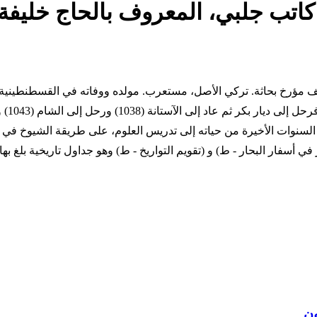
كاتب جلبي، المعروف بالحاج خليفة
10 - 1067 التاريخ الميلادي 1609 - 1657 ترجمة المؤلف مؤرخ بحاثة. تركي الأصل، مستعرب. مولده 
رجال 
 الآستانة. وشهد حرب كريت (سنة 1055) وانقطع في السنوات الأخيرة من حياته إلى تدريس العلو
ر البحار - ط) و (تقويم التواريخ - ط) وهو جداول تاريخية بلغ بها سنة 1058 هـ
ون