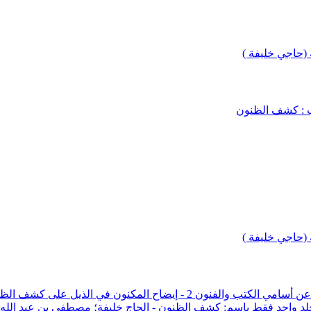
(حاجي خليفة )
ب : كشف الظنون
(حاجي خليفة )
مجلد واحد فقط باسم: كشف الظنون - الحاج خليفة؛ مصطفى بن عبد الله