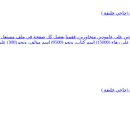
(حاجي خليفة )
ن على عامودين متجاورين، فقمنا بفصل كل صفحة في ملف مستقل ليتو
للتسلسل. - أ
جلبي، وشرع في تأليفه في حلب سنة 1042هـ واستمر في تأليفه زهاء 
تاب، وأتبعه بكتاب في تراجم المؤلفين سماه (هدية العارفين) وكلاهما مطبوعان مع طبع
(حاجي خليفة )