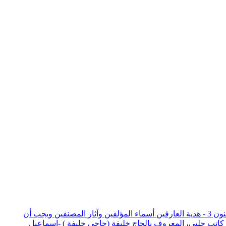
هذا الملف هو واجهة فقط للربط بين الكتب التالية : 1 - كشف الظنون عن أسامي الكتب والفنون 2 - إيضاح المكنون في الذيل على كشف الظنون 3 - هدية العارفين أسماء المؤلفين وآثار المصنفين ويجب أن
 كاتب جلبي، المعروف بالحاج خليفة (حاجي خليفة ) -إسماعيل