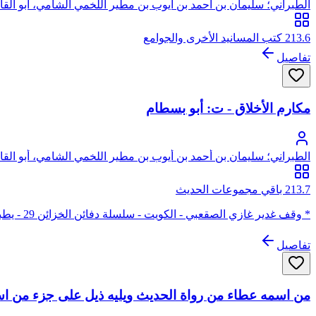
الطبراني؛ سليمان بن أحمد بن أيوب بن مطير اللخمي الشامي، أبو الق
213.6 كتب المسانيد الأخرى والجوامع
تفاصيل
مكارم الأخلاق - ت: أبو بسطام
الطبراني؛ سليمان بن أحمد بن أيوب بن مطير اللخمي الشامي، أبو الق
213.7 باقي مجموعات الحديث
* وقف غدير غازي الصقعبي - الكويت - سلسلة دفائن الخزائن 29 - يطبع لأول مرة كاملا
تفاصيل
من اسمه عطاء من رواة الحديث ويليه ذيل على جزء من ا