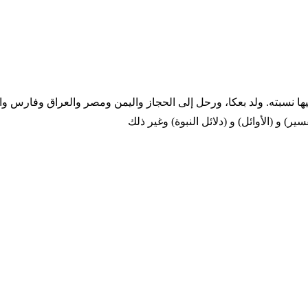
طبرية الشام، وإليها نسبته. ولد بعكا، ورحل إلى الحجاز واليمن ومصر والعراق و
 و (الأوائل) و (دلائل النبوة) وغير ذلك