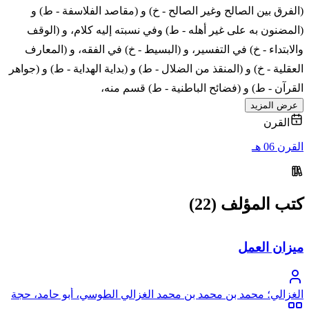
(الفرق بين الصالح وغير الصالح - خ) و (مقاصد الفلاسفة - ط) و
(المضنون به على غير أهله - ط) وفي نسبته إليه كلام، و (الوقف
والابتداء - خ) في التفسير، و (البسيط - خ) في الفقه، و (المعارف
العقلية - خ) و (المنقذ من الضلال - ط) و (بداية الهداية - ط) و (جواهر
القرآن - ط) و (فضائح الباطنية - ط) قسم منه،
عرض المزيد
القرن
القرن 06 هـ
كتب المؤلف (22)
ميزان العمل
الغزالي؛ محمد بن محمد بن محمد الغزالي الطوسي، أبو حامد، حجة
الإسلام