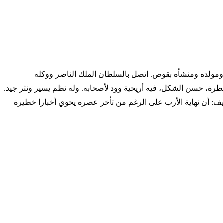
من قرى بني سويف بمصر) ومولده ومنشأه بقوص. اتصل بالسلطان الملك الناصر ووكله
طرة، حسن الشكل، فيه أريحية وود لأصحابه. وله نظم يسير ونثر جيد.
ليف: أن نهاية الأرب على الرغم من تأخر عصره يحوي أخبارا خطيرة