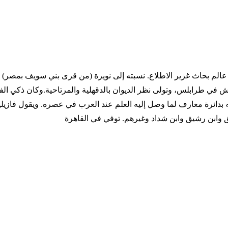
 733 التاريخ الميلادي 1278 - 1333 ترجمة المؤلف عالم بحاث غزير الاطلاع. نسبته إلى نويرة (
 في طرابلس، وتولى نظر الديوان بالدقهلية والمرتاحية.وكان ذكي الف
به بدائرة معارف لما وصل إليه العلم عند العرب في عصره. ويقول فازي
ق وابن رشيق وابن شداد وغيرهم. توفي في القاهرة