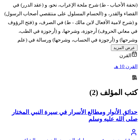
(تحفة الأحباب - ط) شرح ملحة الإعراب، نحو، و (عقد الدرر) في
القضاء والقدر، و (الحسام المسلول على منتقصي أصحاب الرسول)
و (شرح لامية الأفعال لابن مالك - ط) في الصرف، و (فتح الرؤوف
في معاني الحروف) أرجوزة، وشرحها، و (أرجوزة في الطب،
وشرحها) و (أرجوزة في الحساب، وشرحها) ورسالة في (علم
عرض المزيد
القرن
القرن 10 هـ
كتب المؤلف (2)
حدائق الأنوار ومطالع الأسرار في سيرة النبي المختار
صلى الله عليه وسلم