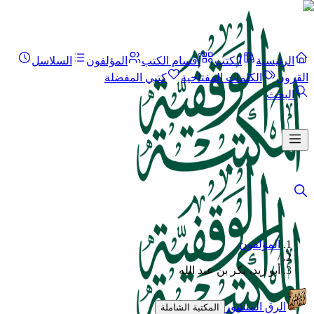
الرئيسية
الكتب
أقسام الكتب
المؤلفون
السلاسل
القرون
الكلمات المفتاحية
كتبي المفضلة
البحث
المؤلفون
/
أبو زيد، بكر بن عبد الله
الرق المنشور
المكتبة الشاملة