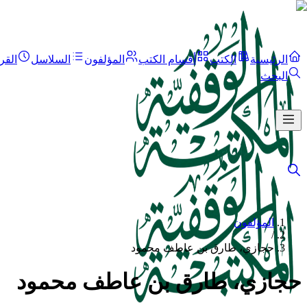
الرئيسية
الكتب
أقسام الكتب
المؤلفون
السلاسل
القر
البحث
المؤلفون
/
حجازي، طارق بن عاطف محمود
حجازي، طارق بن عاطف محمود