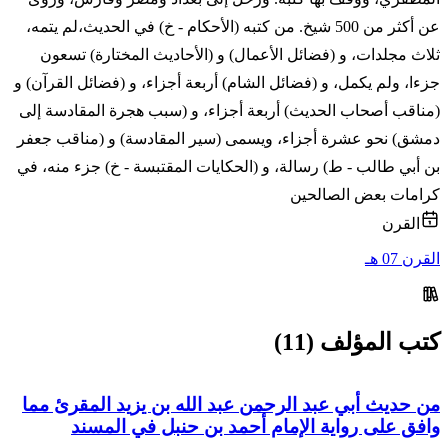
عن أكثر من 500 شيخ. من كتبه (الأحكام - خ) في الحديث،لم يتمه،
ثلاث مجلدات، و (فضائل الأعمال) و (الأحاديث المختارة) تسعون
جزءا، ولم يكمل، و (فضائل الشام) أربعة أجزاء، و (فضائل القرآن) و
(مناقب أصحاب الحديث) أربعة أجزاء، و (سبب هجرة المقادسة إلى
دمشق) نحو عشرة أجزاء، ويسمى (سير المقادسة) و (مناقب جعفر
بن أبي طالب - ط) رسالة، و (الحكايات المقتبسة - خ) جزء منه، في
كرامات بعض الصالحين
القرن
القرن 07 هـ
كتب المؤلف (11)
من حديث أبي عبد الرحمن عبد الله بن يزيد المقرئ مما
وافق على رواية الإمام أحمد بن حنبل في المسند