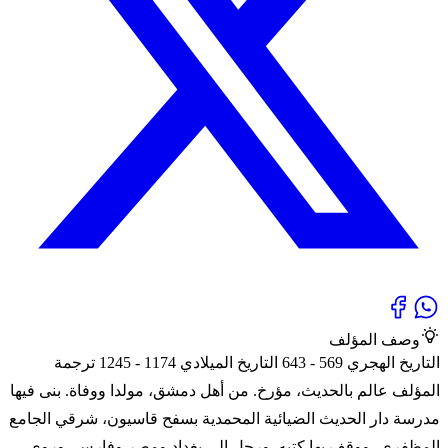
وصف المؤلف
التاريخ الهجري 569 - 643 التاريخ الميلادي 1174 - 1245 ترجمة
المؤلف عالم بالحديث، مؤرخ. من أهل دمشق، مولدا ووفاة. بنى فيها
مدرسة دار الحديث الضيائية المحمدية بسفح قاسيون، شرقي الجامع
المظفري، ووقف بها كتبه. ورحل إلى بغداد ومصر وفارس، وروى