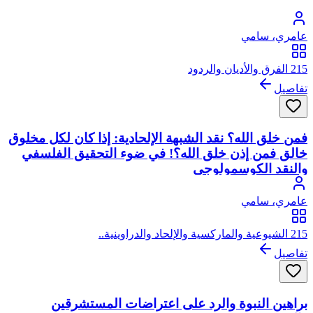
عامري، سامي
215 الفرق والأديان والردود
تفاصيل
فمن خلق الله؟ نقد الشبهة الإلحادية: إذا كان لكل مخلوق
خالق فمن إذن خلق الله؟! في ضوء التحقيق الفلسفي
والنقد الكوسمولوجي
عامري، سامي
215 الشيوعية والماركسية والإلحاد والدراوينية..
تفاصيل
براهين النبوة والرد على اعتراضات المستشرقين