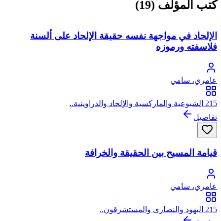
كتب المؤلف (19)
الإلحاد في مواجهة نفسه حقيقة الإلحاد على ألسنة
فلاسفته ورموزه
عامري، سامي
215 الشيوعية والماركسية والإلحاد والدراوينية..
تفاصيل
قيامة المسيح بين الحقيقة والخرافة
عامري، سامي
215 اليهود والنصارى والمستشرقون..