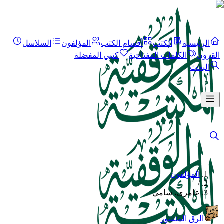
الرئيسية
الكتب
أقسام الكتب
المؤلفون
السلاسل
القرون
الكلمات المفتاحية
كتبي المفضلة
البحث
المؤلفون
/
عامري، سامي
الرق المنشور