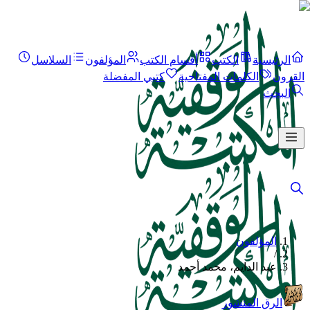
الرئيسية
الكتب
أقسام الكتب
المؤلفون
السلاسل
القرون
الكلمات المفتاحية
كتبي المفضلة
البحث
المؤلفون
/
عبد الدايم، محمد أحمد
الرق المنشور