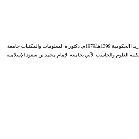
التاريخ الهجري 1372 - ... التاريخ الميلادي 1952 - ... ترجمة المؤلف معاصر، من مواليد القصيم، ماجستير المكتبات والمعلومات من جامعة فلوريدا الحكومية 1399هـ/1979م. دكتوراه المعلومات والمكتبات جامعة
لمكتبات والمعلومات بكلية العلوم والحاسب الآلي بجامعة الإمام محمد بن سعود الإسلامية