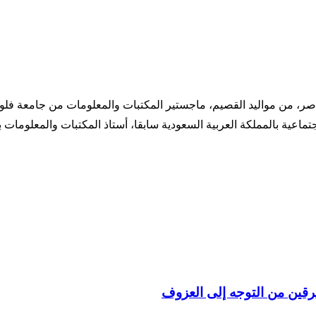
، أوهايو 1404هـ/1984م. وزير الشؤون الاجتماعية بالمملكة العربية السعودية سابقا، أستاذ ا
رقين من التوجه إلى العزوف