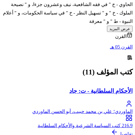
الحاوي - خ " في فقه الشافعية، نيف وعشرون جزءا، و " نصيحة
الملوك - خ " و " تسهيل النظر - خ " في سياسة الحكومات، و " أعلام
النبوة - ط " و " معرفة
عرض المزيد
القرن
القرن 05 هـ
كتب المؤلف (11)
الأحكام السلطانية - ت: جاد
الماوردي؛ علي بن محمد حبيب، أبو الحسن الماوردي
216.9 كتب السياسة الشرعية والأحكام السلطانية
تفاصيل