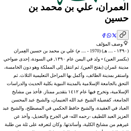
العمران، علي بن محمد بن
حسين
وصف المؤلف
(١٣٩٠ - .... هـ) (1970 - .... م) علي بن محمد بن حسين العِمران
(بكسر العين) • ولد في اليمن عام ١٣٩٠, في السودة، إحدى ضواحي
مدينة عَمران (بفتح العين). ثم انتقل إلى المملكة وهو دون الخامسة،
واستقر بمدينة الطائف، وأكمل بها المراحل التعليمية الثلاث. ثم
التحق بالجامعة الإسلامية بالمدينة النبوية بكلية الحديث والدراسات
الإسلامية، وتخرج فيها عام ١٤١٢ بتقدير ممتاز. فأخذ من مشايخ
الجامعة، كفضيلة الشيخ عبد الله الغنيمان، والشيخ عبد المحسن
العباد في العقيدة، والشيخ حافظ الحكمي في المصطلح، والشيخ عبد
العزيز العبد اللطيف -رحمه الله- في الجرح والتعديل، وأخذ عن
غيرهم من مشايخ الكلية، وأساتذتها. وكان لتعرفه على ثلة من طلبة