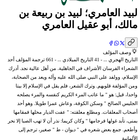
لبيد العامري؛ لبيد بن ربيعة بن
مالك، أبو عقيل العامري
وصف المؤلف
التاريخ الهجري ... - 41 التاريخ الميلادي ... - 661 ترجمة المؤلف أحد
الشعراء الفرسان الأشراف في الجاهلية. من أهل عالية نجد. أدرك
الإسلام، وولفد على النبي صلى الله عليه وآله ويعد من الصحابة،
ومن المؤلفة قلوبهم. وترك الشعر، فلم يقل في الإسلام إلا بيتا
واحدا، قيل: هو " ما عاتب المرء الكريم كنفسه والمرء يصلحه
الجليس الصالح " وسكن الكوفة، وعاش عمرا طويلا. وهو أحد
أصحاب المعلقات. ومطلع معلقته: " عفت الديار محلها فمقامها
بمنى، تأبد غولها فرجامها " وكان كريما: نذر أن لا تهب الصبا إلا نحر
وأطعم. جمع بعض شعره في " ديوان - ط " صغير، ترجم إلى
الألمانية