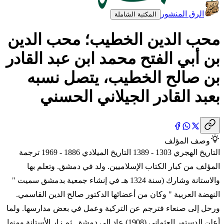
الرق المنشور
المكتبة الشاملة
محب الدين الخطيب؛ محب الدين
بن أبي الفتح محمد ابن عبد القادر
بن صالح الخطيب، يتصل نسبه
بعبد القادر الجيلاني الحسني
وصف المؤلف
التاريخ الهجري 1303 - 1389 التاريخ الميلادي 1886 - 1969 ترجمة
المؤلف من كبار الكتاب الإسلاميين. ولد في دمشق. وتعلم بها
والاستانة وشارك (سنة 1324 هـ في إنشاء جمعية بدمشق سميت "
النهضة العربية " وكان من أعضائها الدكتور صالح الدين القاسمي.
ورحل إلى صنعاء فترجم عن التركية وعمل في بعض مدارسها. ولما
أعلن الدستور العثماني (1908) عاد إلى دمشق. ثم زار الأستانة ومنها