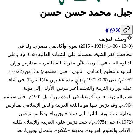
جبل، محمد حسن حسن
وصف المؤلف
(1349 - 1436) (1931 - 2015) لغوي وأكاديمي مصري. ولد في
محافظة كفر الشيخ. بحصوله على الشهادة العالية (1956م)، وعلى
الدبلوم العام في التربية، عُيَّن مدرسًا للغة العربية بمدارس وزارة
التربية والتعليم (إعدادي – ثانوي – فني- معلمين) بدءًا من (22/ 10/
1957م) حتى (6/ 9/ 1977م) (أي مدة عشرين عامًا تقريبًا). في أثناء
عمله بوزارة التربية والتعليم أُعير مرتين: الأولى: إلى دولة
«سيراليون»- بغرب أفريقيا- في المدة من أبريل 1961م، حتى سبتمبر
1964م. وقد درّس فيها مواد اللغة العربية والدين الإسلامي بمدارس
ابتدائية، ثم ثانوية. الثانية: إلى دولة «نيجيريا»، بدءًا من نوفمبر
(1972م) حتى (1975م)، حيث درّس علوم العربية والإسلام بكلية
«الآداب والعلوم العربية»، بمدينة «سُكُتو»، بشمال نيجيريا. بعد