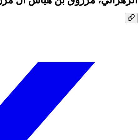
الزهراني، مرزوق بن هياس آل مر