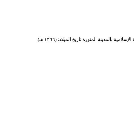
 بالمدينة المنورة تاريخ الميلاد: (١٣٦٦ هـ).