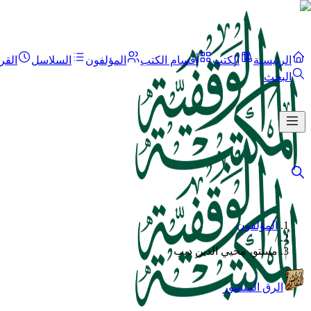
الرئيسية
الكتب
أقسام الكتب
المؤلفون
السلاسل
القر
البحث
المؤلفون
/
مستو، محيي الدين ديب
الرق المنشور