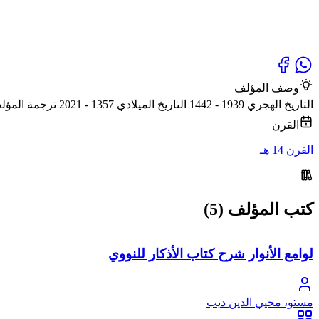
وصف المؤلف
التاريخ الهجري 1939 - 1442 التاريخ الميلادي 1357 - 2021 ترجمة المؤلف أبو أديب مؤلف ومحقق تراث إسلامي، أكاديمي وتربوي سوري، من مواليد ريف دمشق، سوريا، توفي في دمشق
القرن
القرن 14 هـ
كتب المؤلف (5)
لوامع الأنوار شرح كتاب الأذكار للنووي
مستو، محيي الدين ديب