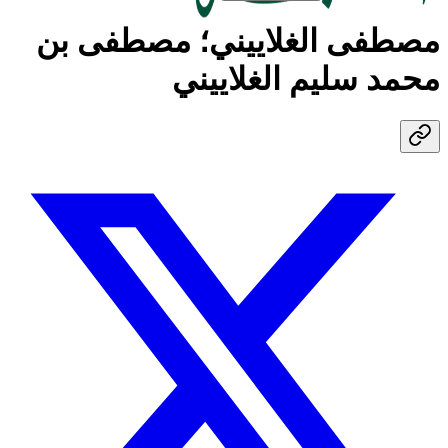
مصطفى الغلاييني؛ مصطفى بن
محمد سليم الغلاييني