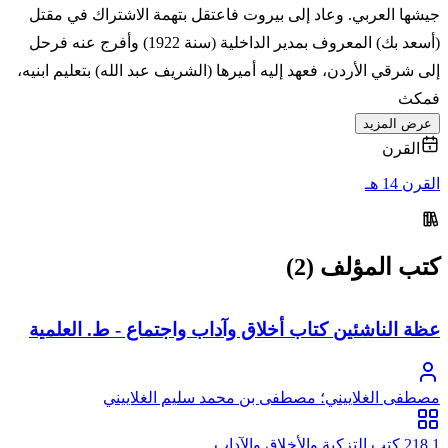
جيشها العربي. وعاد إلى بيروت فاعتقل بتهمة الاشتراك في مقتل
(أسعد بك) المعروف بمدير الداخلية (سنة 1922) وأفرج عنه فرحل
إلى شرقي الأردن، فعهد إليه أميرها (الشريف عبد الله) بتعليم ابنيه،
فمكث
عرض المزيد
القرن
القرن 14 هـ
كتب المؤلف (2)
عظة الناشئين كتاب أخلاق وآداب واجتماع - ط. العلمية
مصطفى الغلاييني؛ مصطفى بن محمد سليم الغلاييني
218.1 كتب التزكية والأخلاق والآداب