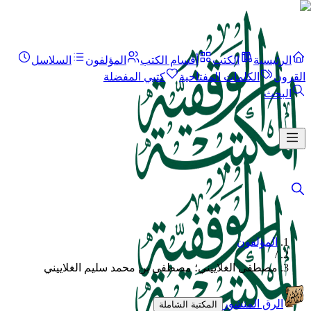
الرئيسية
الكتب
أقسام الكتب
المؤلفون
السلاسل
القرون
الكلمات المفتاحية
كتبي المفضلة
البحث
المؤلفون
/
مصطفى الغلاييني؛ مصطفى بن محمد سليم الغلاييني
الرق المنشور
المكتبة الشاملة