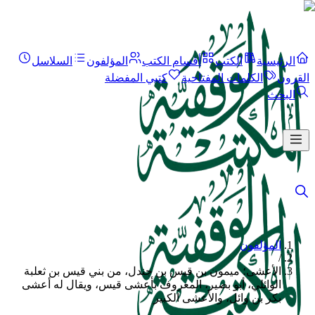
الرئيسية
الكتب
أقسام الكتب
المؤلفون
السلاسل
القرون
الكلمات المفتاحية
كتبي المفضلة
البحث
المؤلفون
/
الأعشى؛ ميمون بن قيس بن جندل، من بني قيس بن ثعلبة
الوائلي، أبو بصير، المعروف بأعشى قيس، ويقال له أعشى
بكر بن وائل، والأعشى الكبير