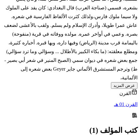
بشعره، فسمي (صناجة العرب) قال البغدادي: كان يفد على الملوك
ولا سيما ملوك فارس،ولذلك كثرت الألفاظ الفارسية في شعره.
عاش عمرا طويلا، وأدرك الإسلام ولم يسلم. ولقب بالأعشى لضعف
بصره. وعمي في أواخر عمره. مولده ووفاته في قرية (منفوحة)
باليمامة قرب مدينة (الرياض) وفيها داره، وبها قبره. أخباره كثيرة،
ومطلع معلقته: (ما بكاء الكبير بالأطلال ... وسؤالي وما ترد سؤالي)
جمع بعض شعره في ديوان سمي (الصبح المنير في شعر أبي بصير -
ط) وترجم المستشرق الألماني جاير Geyer بعض شعره إلى
الألمانية،
عرض المزيد
القرن
القرن 01 هـ
كتب المؤلف (1)