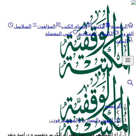
الرئيسية
الكتب
أقسام الكتب
المؤلفون
السلاسل
القرون
الكلمات المفتاحية
كتبي المفضلة
البحث
الرئيسية
215 اليهود والنصارى والمستشرقون..
آراء المستشرقين حول القرآن الكريم وتفسيره دراسة ونقد