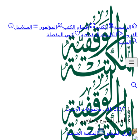
الرئيسية
الكتب
أقسام الكتب
المؤلفون
السلاسل
القرون
الكلمات المفتاحية
كتبي المفضلة
البحث
213.7 باقي مجموعات الحديث
/
أخبار الشيوخ وأخلاقهم
الرق المنشور
المكتبة الشاملة