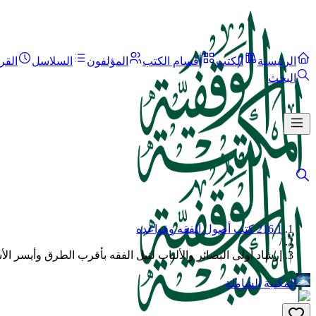
الرئيسية
الكتب
أقسام الكتب
المؤلفون
السلاسل
القر
البحث
216.1 كتب أصول الفقه وقواعده
/
إرشاد أولى البصائر والألباب لنيل الفقه بأقرب الطرق وأيسر ال
المكتبة الشاملة