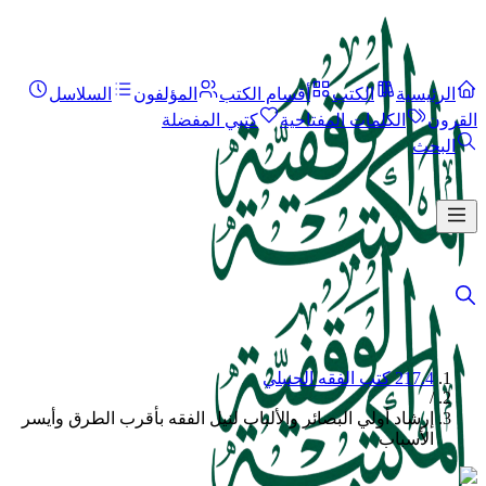
الرئيسية
الكتب
أقسام الكتب
المؤلفون
السلاسل
القرون
الكلمات المفتاحية
كتبي المفضلة
البحث
217.4 كتب الفقه الحنبلي
/
إرشاد أولي البصائر والألباب لنيل الفقه بأقرب الطرق وأيسر
الأسباب